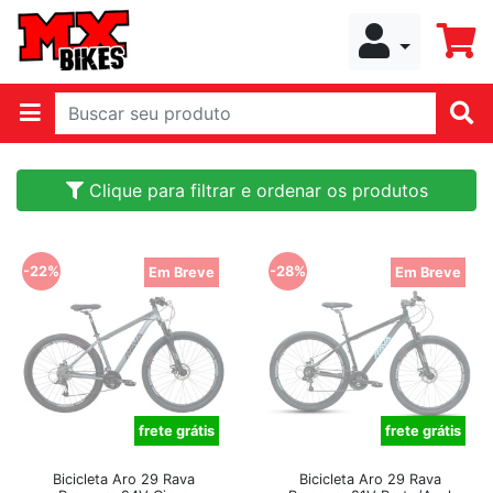
Clique para filtrar e ordenar os produtos
-22%
-28%
Em Breve
Em Breve
frete grátis
frete grátis
Bicicleta Aro 29 Rava
Bicicleta Aro 29 Rava