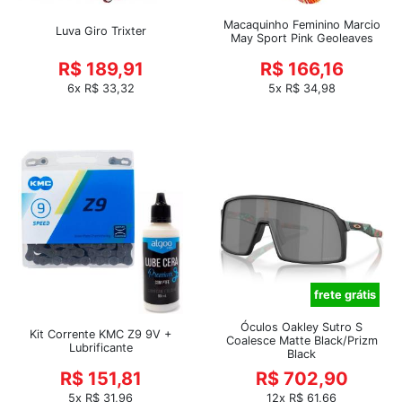
Macaquinho Feminino Marcio
Luva Giro Trixter
May Sport Pink Geoleaves
R$ 189,91
R$ 166,16
6x R$ 33,32
5x R$ 34,98
frete grátis
Óculos Oakley Sutro S
Kit Corrente KMC Z9 9V +
Coalesce Matte Black/Prizm
Lubrificante
Black
R$ 151,81
R$ 702,90
5x R$ 31,96
12x R$ 61,66