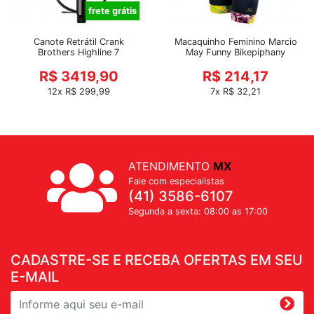
frete grátis
Canote Retrátil Crank
Macaquinho Feminino Marcio
Brothers Highline 7
May Funny Bikepiphany
R$ 3419,90
R$ 214,17
12x R$ 299,99
7x R$ 32,21
ATENDIMENTO
MX
Fale com especialistas
(41) 3586-6107
Segunda a sexta: 08:00 as 17:00
CADASTRE-SE E RECEBA OFERTAS EM SEU
E-MAIL