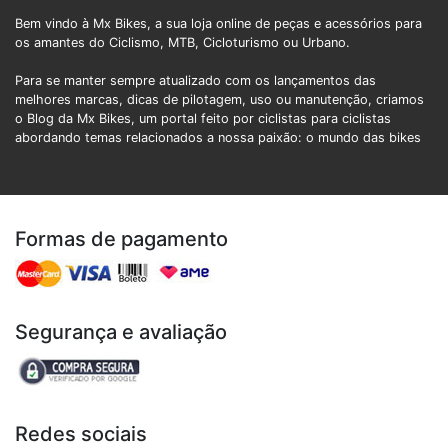
Bem vindo à Mx Bikes, a sua loja online de peças e acessórios para
os amantes do Ciclismo, MTB, Cicloturismo ou Urbano.
Para se manter sempre atualizado com os lançamentos das
melhores marcas, dicas de pilotagem, uso ou manutenção, criamos
o Blog da Mx Bikes, um portal feito por ciclistas para ciclistas
abordando temas relacionados a nossa paixão: o mundo das bikes
Formas de pagamento
Segurança e avaliação
Redes sociais