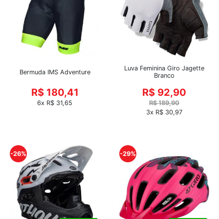
Luva Feminina Giro Jagette
Bermuda IMS Adventure
Branco
R$ 180,41
R$ 92,90
6x R$ 31,65
R$ 189,90
3x R$ 30,97
-26%
-29%