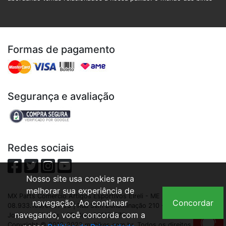
Formas de pagamento
Segurança e avaliação
Redes sociais
Nosso site usa cookies para
melhorar sua experiência de
MX Parts Comercio Artigos Esportivos Eireli - ME | CNPJ:
navegação. Ao continuar
Concordar
08.933.109/0001-93 | Rua Sem Denominação 210 - Contenda – São
navegando, você concorda com a
José dos Pinhais - PR Cep. 83115-970
Copyright © 2016-2022 mxbikes.com.br. Todos os direitos