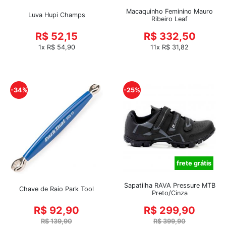
Macaquinho Feminino Mauro
Luva Hupi Champs
Ribeiro Leaf
R$ 52,15
R$ 332,50
1x R$ 54,90
11x R$ 31,82
-34%
-25%
frete grátis
Sapatilha RAVA Pressure MTB
Chave de Raio Park Tool
Preto/Cinza
R$ 92,90
R$ 299,90
R$ 139,90
R$ 399,90